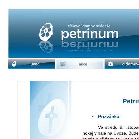
Petrinský hokej 2022 | cdm Petrinum
úvod
akce
o domově
Petri
Pozvánka:
Ve středu 9. listopadu proběhne první letošní tradiční petrinský
hokej v hale na Úvoze. Bude 