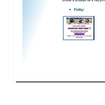
brusle a přidejte se k nejrychl
Fotky: