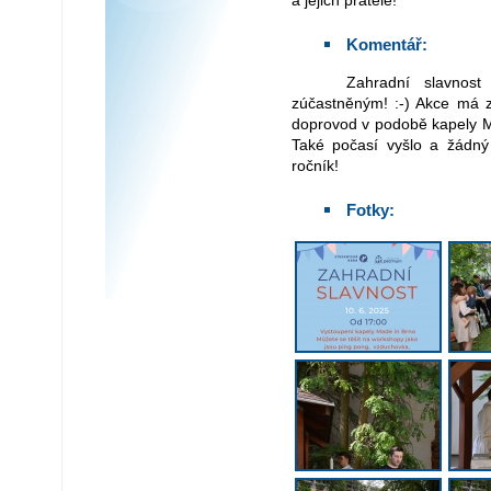
a jejich přátelé!
Komentář:
Zahradní slavnost je již za námi a my děkujeme všem
zúčastněným! :-) Akce má z
doprovod v podobě kapely M
Také počasí vyšlo a žádný
ročník!
Fotky: