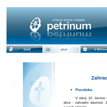
Zahradní slavnost 2025 | cdm Petri
úvod
akce
o domově
Zahrad
Pozvánka:
V úterý 10. června se bude konat tradiční a oblíbená petrinská
akce - zahradní slavnost. J