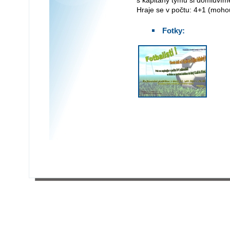
s kapitány týmů si domluvím
Hraje se v počtu: 4+1 (mohou 
Fotky: