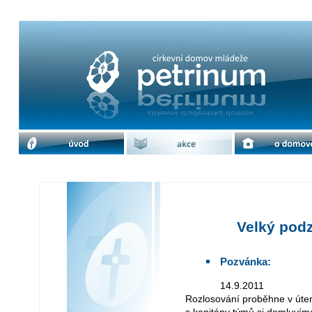
Velký podzimní fotbalový turnaj | c
úvod
akce
o domově
Velký podz
Pozvánka:
14.9.2011
Rozlosování proběhne v úter