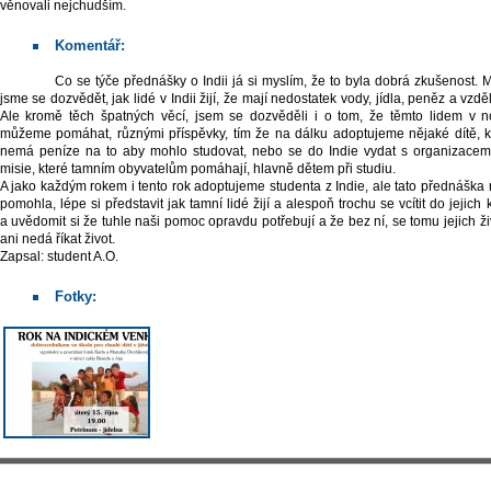
věnovali nejchudším.
Komentář:
Co se týče přednášky o Indii já si myslím, že to byla dobrá zkušenost. Mohli
jsme se dozvědět, jak lidé v Indii žijí, že mají nedostatek vody, jídla, peněz a vzdě
Ale kromě těch špatných věcí, jsem se dozvěděli i o tom, že těmto lidem v n
můžeme pomáhat, různými příspěvky, tím že na dálku adoptujeme nějaké dítě, k
nemá peníze na to aby mohlo studovat, nebo se do Indie vydat s organizacem
misie, které tamním obyvatelům pomáhají, hlavně dětem při studiu.
A jako každým rokem i tento rok adoptujeme studenta z Indie, ale tato přednáška
pomohla, lépe si představit jak tamní lidé žijí a alespoň trochu se vcítit do jejich
a uvědomit si že tuhle naši pomoc opravdu potřebují a že bez ní, se tomu jejich ži
ani nedá říkat život.
Zapsal: student A.O.
Fotky: