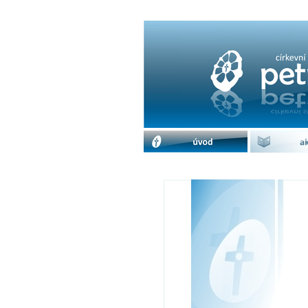
Besedy u čaje: Dobro
úvod
akc