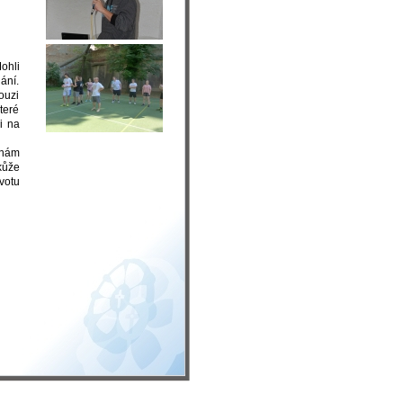
lání.
ouzi
teré
i na
 nám
 kůže
votu