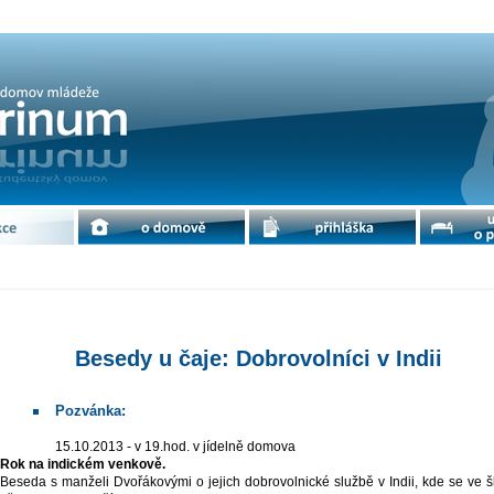
volníci v Indii | cdm Petrinum
e
o domově
přihláška
ubytování 
Besedy u čaje: Dobrovolníci v Indii
Pozvánka:
15.10.2013 - v 19.hod. v jídelně domova
Rok na indickém venkově.
Beseda s manželi Dvořákovými o jejich dobrovolnické službě v Indii, kde se ve š