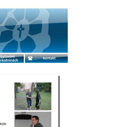
o prázdninách
kontakt
kole