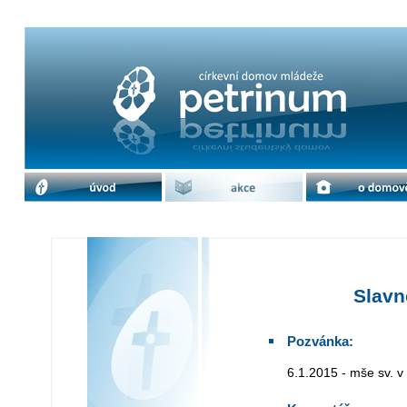
Slavnost zjevení Páně | cdm Petrinu
úvod
akce
o domově
Slavn
Pozvánka:
6.1.2015 - mše sv. v