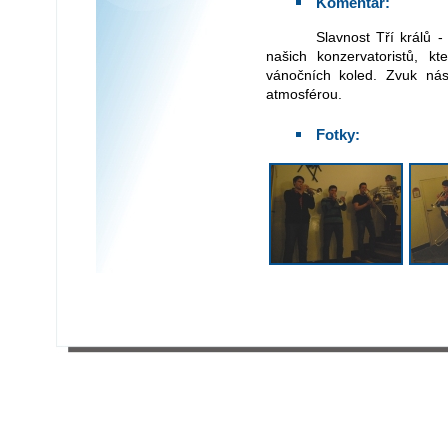
Komentář:
Slavnost Tří králů - Zjevení Páně - zahájilo "tříkrálové troubení"
našich konzervatoristů, kt
vánočních koled. Zvuk nás
atmosférou.
Fotky: