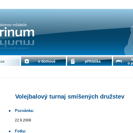
smíšených družstev | cdm Petrinum
e
o domově
přihláška
ubytování 
Volejbalový turnaj smíšených družstev
Pozvánka:
22.9.2008
Fotky: