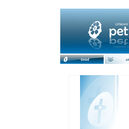
Volejbalový turnaj 
úvod
akc