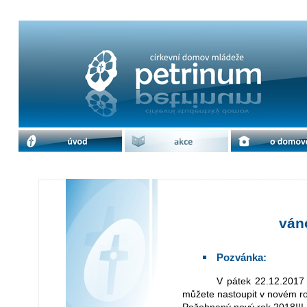
vánoční prázdniny | cdm Petrinum
úvod
akce
o domově
ván
Pozvánka:
V pátek 22.12.2017 se domov bude uzavírat v 16 hodin a opět
můžete nastoupit v novém ro