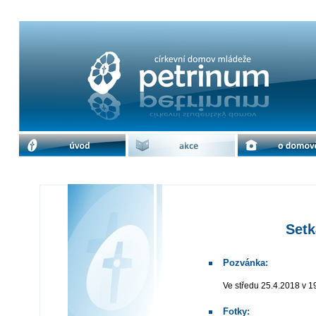
Setkání s maturanty | cdm Petrinum
úvod
akce
o domově
Setk
Pozvánka:
Ve středu 25.4.2018 v 1
Fotky: