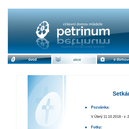
Setkání vysokoškoláků | cdm Petrin
úvod
akce
o domově
Setká
Pozvánka:
V Úterý 11.10.2018 - v
Fotky: