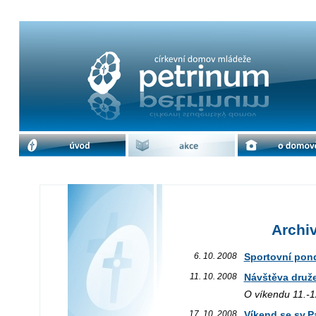
Archiv akcí / říjen 2008 | cdm Petrin
úvod
akce
o domově
Archiv
6. 10. 2008
Sportovní pon
11. 10. 2008
Návštěva druž
O víkendu 11.-12
17. 10. 2008
Víkend se sv.