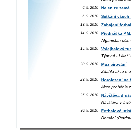
6. 9. 2010
Nejen ze zem
6. 9. 2010
Setkání všec
13. 9. 2010
Zahájení fotb
14. 9. 2010
Přednáška P.M
Afganistan očim
15. 9. 2010
Volejbalový t
Týmy:A - Líkař Vá
20. 9. 2010
Muzicírování
Zdařilá akce m
23. 9. 2010
Horolezení na
Akce proběhla z
25. 9. 2010
Návštěva druž
Návštěva v Zwön
30. 9. 2010
Fotbalové utk
Domácí (Petrinu