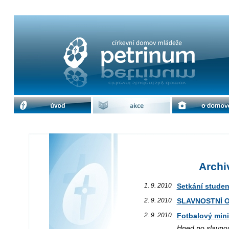
Archiv akcí / září 2010 | cdm Petrinu
úvod
akce
o domově
Archiv
1. 9. 2010
Setkání stud
2. 9. 2010
SLAVNOSTNÍ 
2. 9. 2010
Fotbalový mini
Hned po slavnos