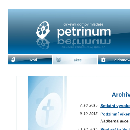
Archiv akcí / říjen 2015 | cdm Petrin
úvod
akce
o domově
Archiv
7. 10. 2015
Setkání vysok
9. 10. 2015
Podzimní vík
Nádherná akce, v
13. 10. 2015
Přednáška Voj