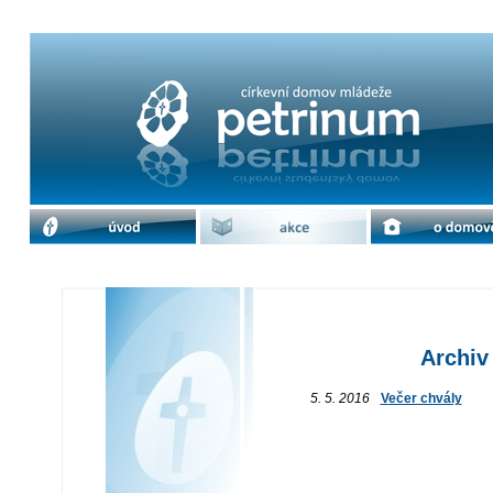
Archiv akcí / květen 2016 | cdm Petr
úvod
akce
o domově
Archiv
5. 5. 2016
Večer chvály