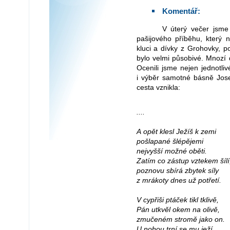
Komentář:
V úterý večer jsme měli pěknou příležitost ponořit se opět do
pašijového příběhu, který 
kluci a dívky z Grohovky, 
bylo velmi působivé. Mnozí d
Ocenili jsme nejen jednotli
i výběr samotné básně Jose
cesta vznikla:
....
A opět klesl Ježíš k zemi
pošlapané šlépějemi
nejvyšší možné oběti.
Zatím co zástup vztekem šílí
poznovu sbírá zbytek síly
z mrákoty dnes už potřetí.
V cypřiši ptáček tikl tklivě,
Pán utkvěl okem na olivě,
zmučeném stromě jako on.
U nohou trní se mu ježí,