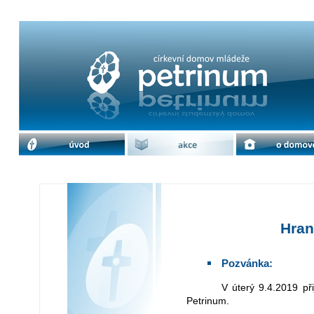
Hraná křížová cesta | cdm Petrinum
úvod
akce
o domově
Hran
Pozvánka:
V úterý 9.4.2019 přijměte pozvání na hranou křížovou cestu na
Petrinum.