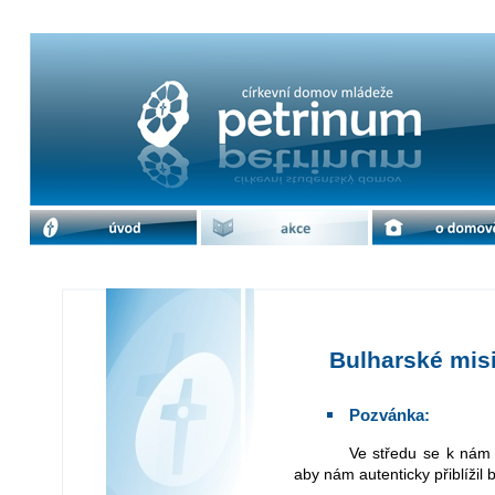
Bulharské misie - přednáška Fr. Jel
úvod
akce
o domově
Bulharské misi
Pozvánka:
Ve středu se k nám opět vrátí náš vychovatel František Jeleček,
aby nám autenticky přiblížil 