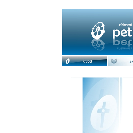
Vyhodnocení florbal
úvod
akc