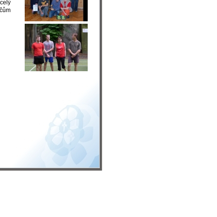
celý
ráčům