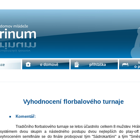
ového turnaje | cdm Petrinum
e
o domově
přihláška
ubytování 
Vyhodnocení florbalového turnaje
Komentář:
Tradičního florbalového turnaje se letos účastnilo celkem 8 mužstev. Hrálo se
systémem dvou skupin a následného postupu dvou nejlepších do play-off
vyhroceném semifinále se do finále probojoval tým "Sádrokartóni" a tým "Směs