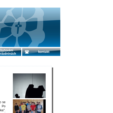
o prázdninách
kontakt
. Po
ka".