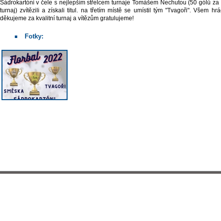
Sádrokartóni v čele s nejlepším střelcem turnaje Tomášem Nechutou (50 gólů za 
turnaj) zvítězili a získali titul. na třetím místě se umístil tým "Tvagoři". Všem h
děkujeme za kvalitní turnaj a vítězům gratulujeme!
Fotky: