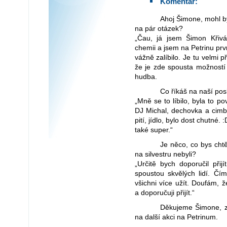
Komentář:
Ahoj Šimone, mohl by ses nám krátce představit a odpovědět nám
na pár otázek?
„Čau, já jsem Šimon Křivá
chemii a jsem na Petrinu prv
vážně zalíbilo. Je tu velmi p
že je zde spousta možností 
hudba.
Co říkáš na naší pos
„Mně se to líbilo, byla to p
DJ Michal, dechovka a cimbá
pití, jídlo, bylo dost chutné. 
také super.“
Je něco, co bys chtěl vzkázat budoucím prvákům, nebo lidem co
na silvestru nebyli?
„Určitě bych doporučil přij
spoustou skvělých lidí. Čím
všichni více užít. Doufám, ž
a doporučuji přijít.“
Děkujeme Šimone, za rozhovor. Těšíme se, že se zase uvidíme
na další akci na Petrinum.