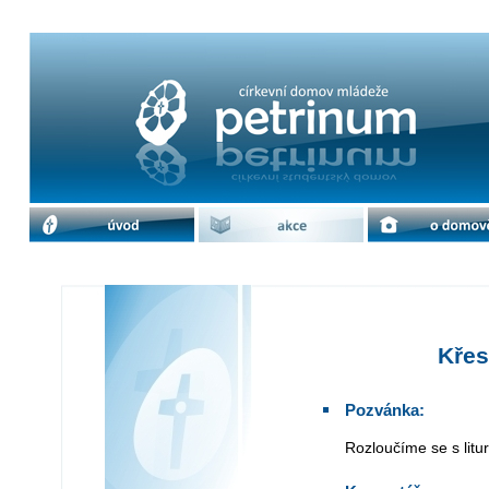
Křesťanský silvestr | cdm Petrinum
úvod
akce
o domově
Křes
Pozvánka:
Rozloučíme se s lit