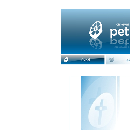
Přednáška-Jak se uč
úvod
akc