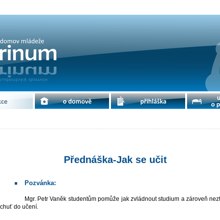
it | cdm Petrinum
e
o domově
přihláška
ubytování 
Přednáška-Jak se učit
Pozvánka:
Mgr. Petr Vaněk studentům pomůže jak zvládnout studium a zároveň neztratit
chuť do učení.