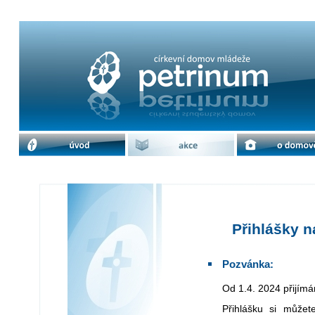
Přihlášky na školní rok 2024/2025 | 
úvod
akce
o domově
Přihlášky n
Pozvánka:
Od 1.4. 2024 přijím
Přihlášku si můžete stáhnout na našich webových stránkách