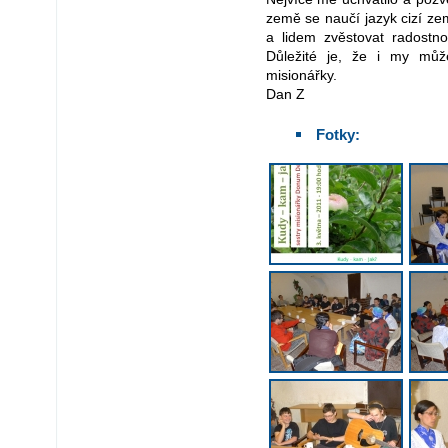
země se naučí jazyk cizí ze
a lidem zvěstovat radostno
Důležité je, že i my můž
misionářky.
Dan Z
Fotky: