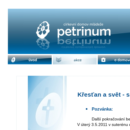
Křesťan a svět - sestry misionářky 
úvod
akce
o domově
Křesťan a svět - 
Pozvánka:
Další pokračování b
V úterý 3.5.2011 v suterénu