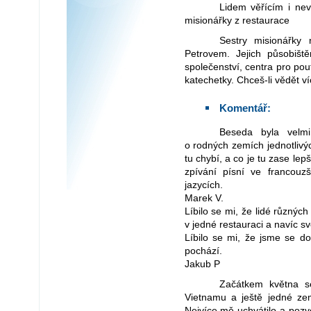
Lidem věřícím i nevěřícím je třeba přinášet "Živou vodu", říkají
misionářky z restaurace
Sestry misionářky nás obslouží v restauraci Živá voda pod
Petrovem. Jejich působiš
společenství, centra pro pout
katechetky. Chceš-li vědět ví
Komentář:
Beseda byla velmi zajímavá. Nejvíce mě zaujalo povídání
o rodných zemích jednotlivých
tu chybí, a co je tu zase lepš
zpívání písní ve francouzš
jazycích.
Marek V.
Líbilo se mi, že lidé různýc
v jedné restauraci a navíc sv
Líbilo se mi, že jsme se do
pochází.
Jakub P
Začátkem května se konala beseda s misionářkami z Afriky,
Vietnamu a ještě jedné zem
Nejvíce mě uchvátilo a pozved