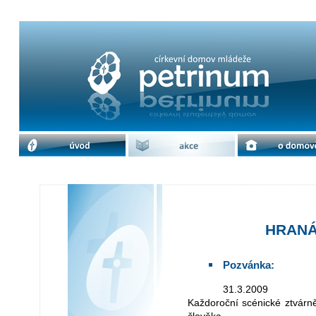
HRANÁ KŘÍŽOVÁ CESTA | cdm Petr
úvod
akce
o domově
HRANÁ
Pozvánka:
31.3.2009
Každoroční scénické ztvárn