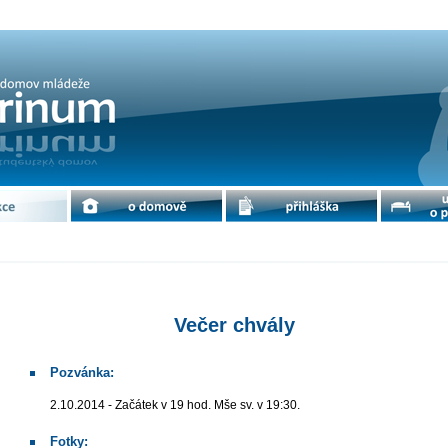
Petrinum
e
o domově
přihláška
ubytování 
Večer chvály
Pozvánka:
2.10.2014 - Začátek v 19 hod. Mše sv. v 19:30.
Fotky: