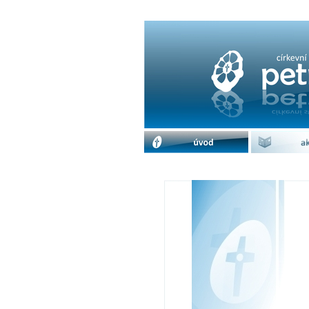
Večer chvály | cdm 
úvod
akc