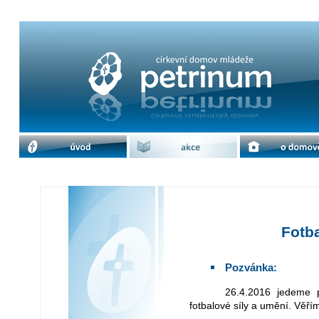
Fotbal AG - Petrinum | cdm Petrinu
úvod
akce
o domově
Fotba
Pozvánka:
26.4.2016 jedeme po roce opět do Kroměříže poměřit svoje
fotbalové síly a umění. Věř