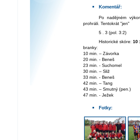
Komentář:
Po nadějném výkonu jsme na horké kroměřížské půdě opět
prohráli. Tentokrát "jen"
5 . 3 (pol. 3:2)
Historické skóre:
10 
branky:
10 min. – Závorka
20 min. - Beneš
23 min. - Suchomel
30 min. – Sliž
33 min. - Beneš
42 min. – Tang
43 min. – Smutný (pen.)
47 min. - Ježek
Fotky: