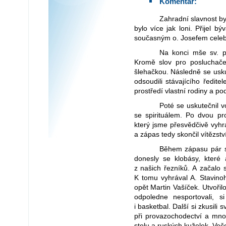
Komentář:
Zahradní slavnost byla určitě fajn akce. Většině se líbila, účastníků
bylo více jak loni. Přijel bý
současným o. Josefem celebr
Na konci mše sv. promluvil loučící se ředitel Ing. Vít Mičánek.
Kromě slov pro posluchače
šlehačkou. Následně se usku
odsoudili stávajícího ředit
prostředí vlastní rodiny a p
Poté se uskutečnil volejbalový zápas studentů proti vychovatelům
se spirituálem. Po dvou pr
který jsme přesvědčivě vyhrál
a zápas tedy skončil vítězstv
Během zápasu pár studentů zažehlo a udržovalo oheň v „krbu“,
donesly se klobásy, které
z našich řezníků. A začalo 
K tomu vyhrával A. Stavino
opět Martin Vašíček. Utvořil
odpoledne nesportovali, s
i basketbal. Další si zkusili
při provazochodectví a mno
stolu a ruských kuželek. Veče