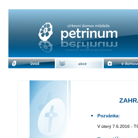
ZAHRADNÍ SLAVNOST | cdm Petrin
úvod
akce
o domově
ZAHR
Pozvánka:
V úterý 7.6.2016 - 