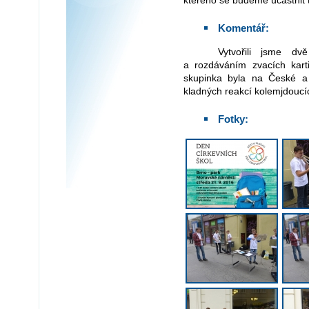
kterého se budeme účastnit 
Komentář:
Vytvořili jsme dvě hudební skupinky a zpěvem, hudbou
a rozdáváním zvacích karti
skupinka byla na České a
kladných reakcí kolemjdoucích
Fotky: