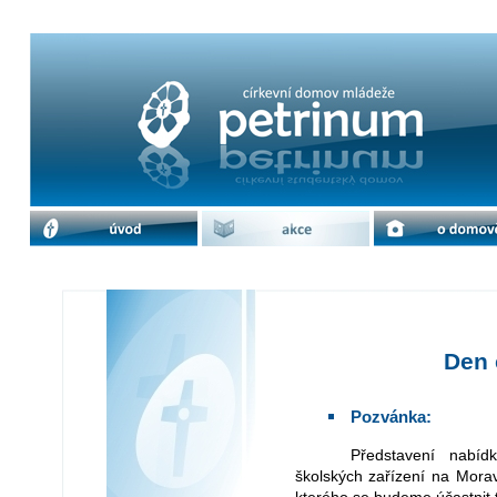
Den církevních škol | cdm Petrinum
úvod
akce
o domově
Den 
Pozvánka:
Představení nabídky církevních vzdělávacích a výchovných
školských zařízení na Mora