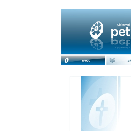
Večer chvály | cdm 
úvod
akc