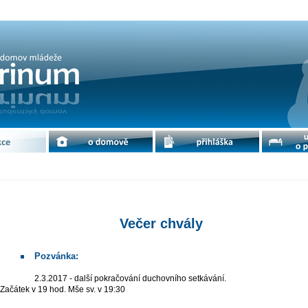
Petrinum
e
o domově
přihláška
ubytování 
Večer chvály
Pozvánka:
2.3.2017 - další pokračování duchovního setkávání.
Začátek v 19 hod. Mše sv. v 19:30