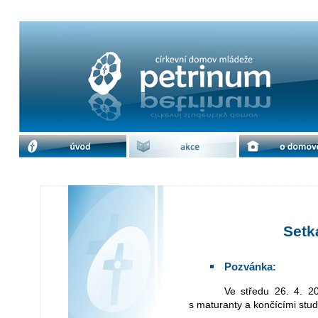
Setkání s maturanty | cdm Petrinum
úvod
akce
o domově
Setk
Pozvánka:
Ve středu 26. 4. 2017 v 19 hod. proběhne tradiční rozloučení
s maturanty a končícími stu