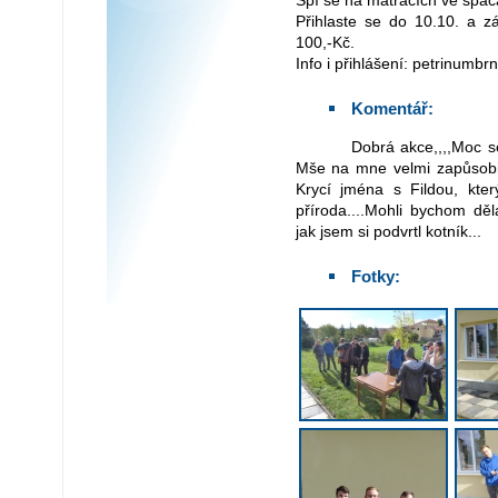
Spí se na matracích ve spac
Přihlaste se do 10.10. a z
100,-Kč.
Info i přihlášení: petrinum
Komentář:
Dobrá akce,,,,Moc se mi líbila celodenní hra.... Skvělej kolektiv...
Mše na mne velmi zapůsobi
Krycí jména s Fildou, kter
příroda....Mohli bychom děl
jak jsem si podvrtl kotník...
Fotky: