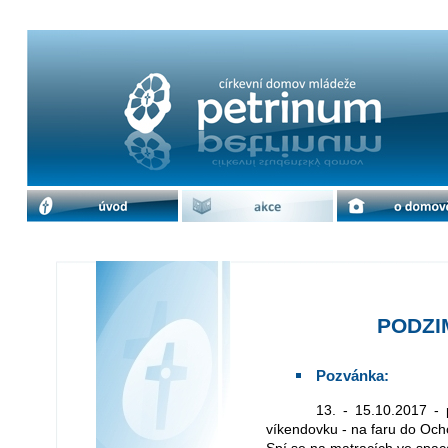
PODZIMNÍ VÍKENDOVKA | cdm Petr
úvod
akce
o domově
PODZI
Pozvánka:
13. - 15.10.2017 - pojedeme na další skvělou a adrenalinovou
víkendovku - na faru do Och