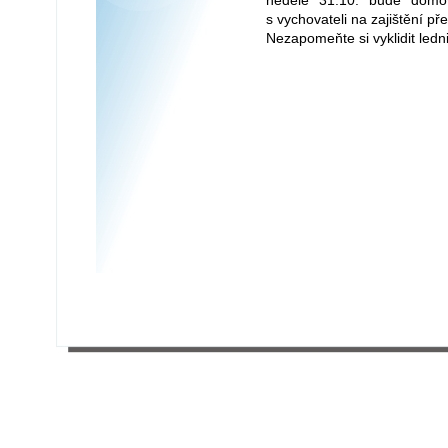
neděle 31.10. bude domov
s vychovateli na zajištění př
Nezapomeňte si vyklidit ledn