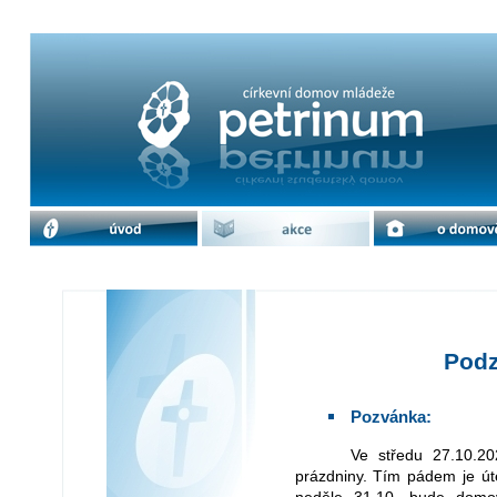
Podzimní prázdniny | cdm Petrinum
úvod
akce
o domově
Podz
Pozvánka:
Ve středu 27.10.2021 a v pátek 29.10. proběhnou podzimní
prázdniny. Tím pádem je út