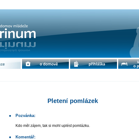
cdm Petrinum
e
o domově
přihláška
ubytování 
Pletení pomlázek
Pozvánka:
Kdo měl zájem, tak si mohl uplést pomlázku.
Komentář: