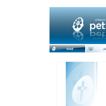
Pletení pomlázek | 
úvod
akc