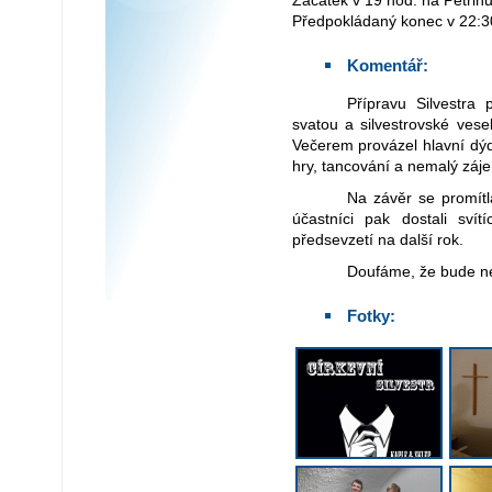
Začátek v 19 hod. na Petrin
Předpokládaný konec v 22:3
Komentář:
Přípravu Silvestra převzala studentská rada. Začínalo se mší
svatou a silvestrovské ves
Večerem provázel hlavní dý
hry, tancování a nemalý záj
Na závěr se promítla prezentace akcí uplynulého roku a všichni
účastníci pak dostali svítí
předsevzetí na další rok.
Doufáme, že bude ne
Fotky: