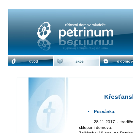
Křesťanský petrinský silvestr | cdm
úvod
akce
o domově
Křesťansk
Pozvánka:
28.11.2017 - tradiční rozloučení se starým církevním rokem ve
sklepení domova.