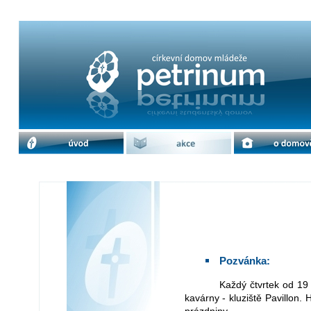
hokej | cdm Petrinum
úvod
akce
o domově
Pozvánka:
Každý čtvrtek od 19 do 20hod. hráváme lední hokej u Zemanovy
kavárny - kluziště Pavillon