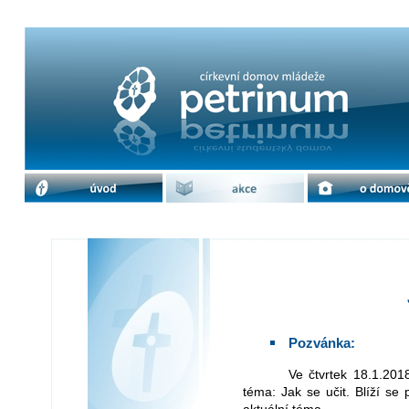
Jak se učit | cdm Petrinum
úvod
akce
o domově
Pozvánka:
Ve čtvrtek 18.1.2018 proběhne přednáška Mgr. Petra Vaňka na
téma: Jak se učit. Blíží se