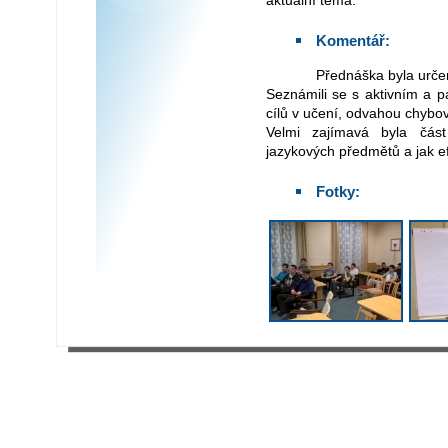
aktuální téma.
Komentář:
Přednáška byla urč
Seznámili se s aktivním a p
cílů v učení, odvahou chybov
Velmi zajímavá byla čás
jazykových předmětů a jak ef
Fotky: