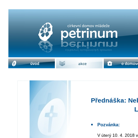
Přednáška: Nebojte se zlého - P. Ma
úvod
akce
o domově
Přednáška: Neb
L
Pozvánka:
V úterý 10. 4. 201