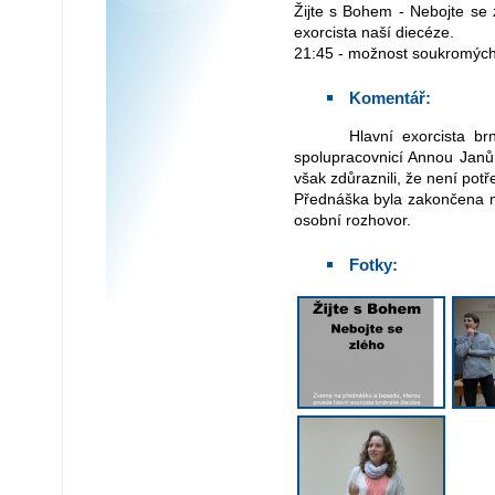
Žijte s Bohem - Nebojte se 
exorcista naší diecéze.
21:45 - možnost soukromých
Komentář:
Hlavní exorcista brněnské diecéze P. Mariusz Leszko se svojí
spolupracovnicí Annou Janů 
však zdůraznili, že není potř
Přednáška byla zakončena mš
osobní rozhovor.
Fotky: