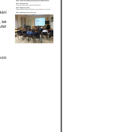
 tak
fali