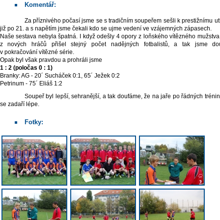
Komentář:
Za příznivého počasí jsme se s tradičním soupeřem sešli k prestižnímu utkání
již po 21. a s napětím jsme čekali kdo se ujme vedení ve vzájemných zápasech.
Naše sestava nebyla špatná. I když odešly 4 opory z loňského vítězného mužstva,
z nových hráčů přišel stejný počet nadějných fotbalistů, a tak jsme dou
v pokračování vítězné série.
Opak byl však pravdou a prohráli jsme
1 : 2 (poločas 0 : 1)
Branky: AG - 20´ Sucháček 0:1, 65´ Ježek 0:2
Petrinum - 75´ Eliáš 1:2
Soupeř byl lepší, sehranější, a tak doufáme, že na jaře po řádných trénincích
se zadaří lépe.
Fotky: