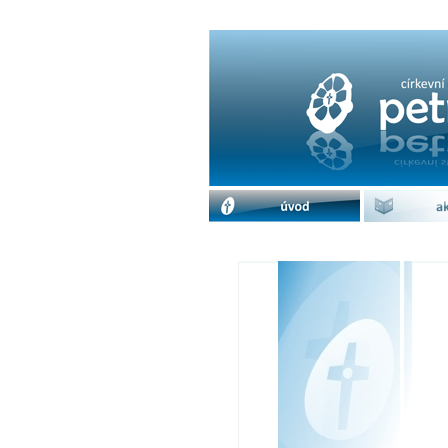
Fotbalové utkání s 
úvod
akc