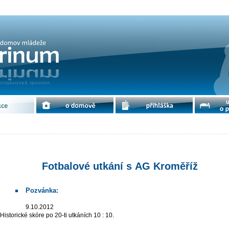
AG Kroměříž | cdm Petrinum
e
o domově
přihláška
ubytování 
Fotbalové utkání s AG Kroměříž
Pozvánka:
9.10.2012
Historické skóre po 20-ti utkáních 10 : 10.